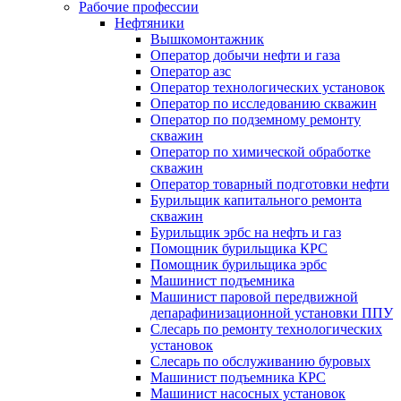
Рабочие профессии
Нефтяники
Вышкомонтажник
Оператор добычи нефти и газа
Оператор азс
Оператор технологических установок
Оператор по исследованию скважин
Оператор по подземному ремонту
скважин
Оператор по химической обработке
скважин
Оператор товарный подготовки нефти
Бурильщик капитального ремонта
скважин
Бурильщик эрбс на нефть и газ
Помощник бурильщика КРС
Помощник бурильщика эрбс
Машинист подъемника
Машинист паровой передвижной
депарафинизационной установки ППУ
Слесарь по ремонту технологических
установок
Слесарь по обслуживанию буровых
Машинист подъемника КРС
Машинист насосных установок