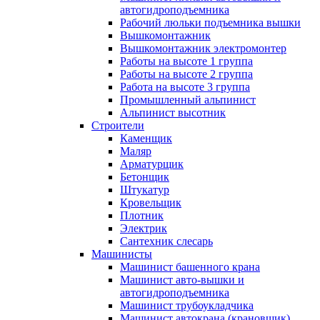
автогидроподъемника
Рабочий люльки подъемника вышки
Вышкомонтажник
Вышкомонтажник электромонтер
Работы на высоте 1 группа
Работы на высоте 2 группа
Работа на высоте 3 группа
Промышленный альпинист
Альпинист высотник
Строители
Каменщик
Маляр
Арматурщик
Бетонщик
Штукатур
Кровельщик
Плотник
Электрик
Сантехник слесарь
Машинисты
Машинист башенного крана
Машинист авто-вышки и
автогидроподъемника
Машинист трубоукладчика
Машинист автокрана (крановщик)