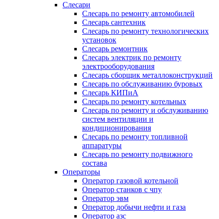
Слесари
Слесарь по ремонту автомобилей
Слесарь сантехник
Слесарь по ремонту технологических
установок
Слесарь ремонтник
Слесарь электрик по ремонту
электрооборудования
Слесарь сборщик металлоконструкций
Слесарь по обслуживанию буровых
Слесарь КИПиА
Слесарь по ремонту котельных
Слесарь по ремонту и обслуживанию
систем вентиляции и
кондиционирования
Слесарь по ремонту топливной
аппаратуры
Слесарь по ремонту подвижного
состава
Операторы
Оператор газовой котельной
Оператор станков с чпу
Оператор эвм
Оператор добычи нефти и газа
Оператор азс