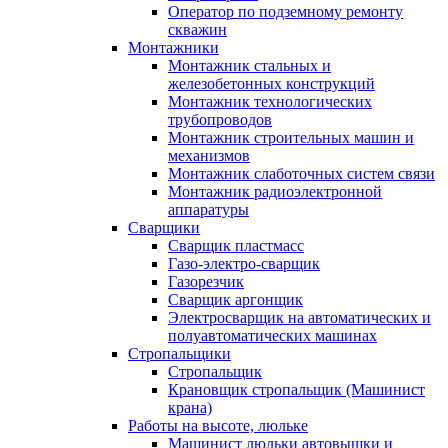
Оператор по подземному ремонту
скважин
Монтажники
Монтажник стальных и
железобетонных конструкций
Монтажник технологических
трубопроводов
Монтажник строительных машин и
механизмов
Монтажник слаботочных систем связи
Монтажник радиоэлектронной
аппаратуры
Сварщики
Сварщик пластмасс
Газо-электро-сварщик
Газорезчик
Сварщик аргонщик
Электросварщик на автоматических и
полуавтоматических машинах
Стропальщики
Стропальщик
Крановщик стропальщик (Машинист
крана)
Работы на высоте, люльке
Машинист люльки автовышки и