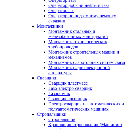
Оператор эвм
Оператор добычи нефти и газа
Оператор азс
Оператор по подземному ремонту
скважин
Монтажники
Монтажник стальных и
железобетонных конструкций
Монтажник технологических
трубопроводов
Монтажник строительных машин и
механизмов
Монтажник слаботочных систем связи
Монтажник радиоэлектронной
аппаратуры
Сварщики
Сварщик пластмасс
Газо-электро-сварщик
Газорезчик
Сварщик аргонщик
Электросварщик на автоматических и
полуавтоматических машинах
Стропальщики
Стропальщик
Крановщик стропальщик (Машинист