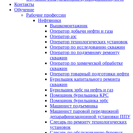
Контакты
Обучение
Рабочие профессии
Нефтяники
Вышкомонтажник
Оператор добычи нефти и газа
Оператор азс
Оператор технологических установок
Оператор по исследованию скважин
Оператор по подземному ремонту
скважин
Оператор по химической обработке
скважин
Оператор товарный подготовки нефти
Бурильщик капитального ремонта
скважин
Бурильщик эрбс на нефть и газ
Помощник бурильщика КРС
Помощник бурильщика эрбс
Машинист подъемника
Машинист паровой передвижной
депарафинизационной установки ППУ
Слесарь по ремонту технологических
установок
Слесарь по обслуживанию буровых