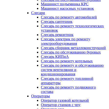
Машинист подъемника КРС
Машинист насосных установок
Слесари
Слесарь по ремонту автомобилей
Слесарь сантехник
Слесарь по ремонту технологических
установок
Слесарь ремонтник
Слесарь электрик по ремонту
электрооборудования
Слесарь сборщик металлоконструкций
Слесарь по обслуживанию буровых
Слесарь КИПиА
Слесарь по ремонту котельных
Слесарь по ремонту и обслуживанию
систем вентиляции и
кондиционирования
Слесарь по ремонту топливной
аппаратуры
Слесарь по ремонту подвижного
состава
Операторы
Оператор газовой котельной
Оператор станков с чпу