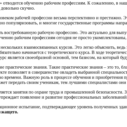
» отводится обучению рабочим профессиям. К сожалению, в наше
е довольно скучно.
веком рабочей профессии весьма перспективно и престижно. Эт
но популяризовать, и многие государственные программы напра
 востребованную рабочую профессию. Это актуально для выпус
учению рабочим профессиям сегодня не просто укомплектованы,
нескольких взаимосвязанных курсов. Это легко объяснить, ведь
зательно начинается с теоретического курса. В ходе теоретич
рс является своеобразной основой, тем базисом, на который буд
е практические знания. Такие практические знания – это то, б
екте позволяет в совершенстве овладеть выбранной специальнос
ство времени. Важную роль в процессе обучения и приобретения
ожет передать своим ученикам, тем лучшими специалистами они 
ляется занятия по охране труда и промышленной безопасности. 
упреждает появление и развитие профессиональных заболеваний
ационное испытание, подтверждающее уровень полученных здан
лужащего.