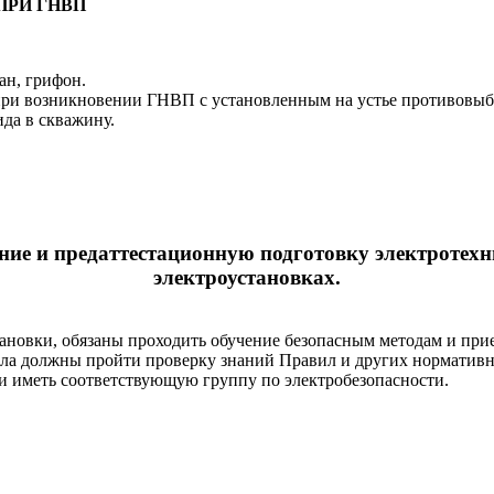
ПРИ ГНВП
ан, грифон.
 при возникновении ГНВП с установленным на устье противовы
да в скважину.
ние и предаттестационную подготовку электротехн
электроустановках.
новки, обязаны проходить обучение безопасным методам и прие
ала должны пройти проверку знаний Правил и других нормативн
и иметь соответствующую группу по электробезопасности.