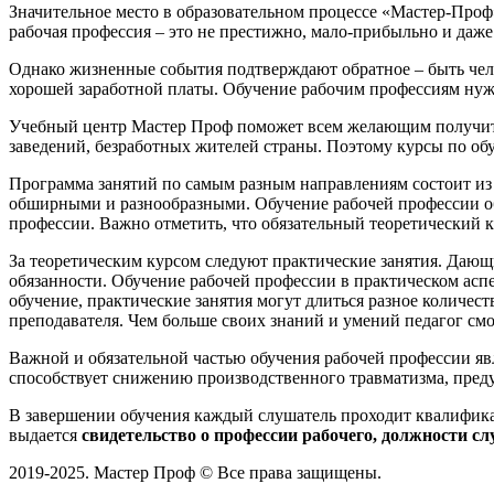
Значительное место в образовательном процессе «Мастер-Проф
рабочая профессия – это не престижно, мало-прибыльно и даж
Однако жизненные события подтверждают обратное – быть чело
хорошей заработной платы. Обучение рабочим профессиям нуж
Учебный центр Мастер Проф поможет всем желающим получить
заведений, безработных жителей страны. Поэтому курсы по об
Программа занятий по самым разным направлениям состоит из 
обширными и разнообразными. Обучение рабочей профессии обя
профессии. Важно отметить, что обязательный теоретический ку
За теоретическим курсом следуют практические занятия. Дающи
обязанности. Обучение рабочей профессии в практическом асп
обучение, практические занятия могут длиться разное количе
преподавателя. Чем больше своих знаний и умений педагог см
Важной и обязательной частью обучения рабочей профессии яв
способствует снижению производственного травматизма, пред
В завершении обучения каждый слушатель проходит квалифик
выдается
свидетельство о профессии рабочего, должности с
2019-2025. Мастер Проф © Все права защищены.