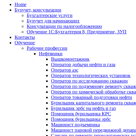
Home
Бухучет, консультации
Бухгалтерские услуги
Бухучет для начинающих
Консультации по налогообложению
Обучение 1С:Бухгалтерия 8, Предприятие, ЗУП
Контакты
Обучение
Рабочие профессии
Нефтяники
Вышкомонтажник
Оператор добычи нефти и газа
Оператор азс
Оператор технологических установок
Оператор по исследованию скважин
Оператор по подземному ремонту сква
Оператор по химической обработке скв
Оператор товарный подготовки нефти
Бурильщик капитального ремонта сква
Бурильщик эрбс на нефть и газ
Помощник бурильщика КРС
Помощник бурильщика эрбс
Машинист подъемника
Машинист паровой передвижной депар
Слесарь по ремонту технологических у