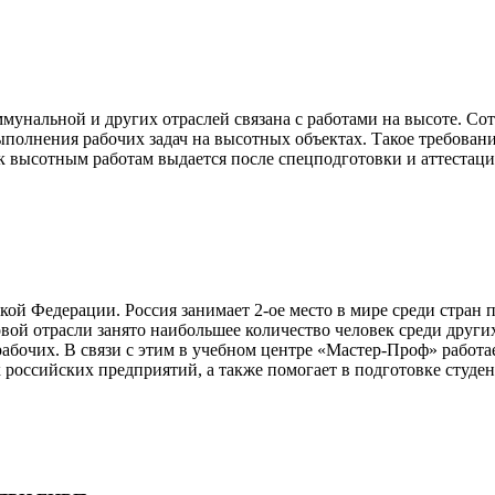
мунальной и других отраслей связана с работами на высоте. Со
полнения рабочих задач на высотных объектах. Такое требован
к к высотным работам выдается после спецподготовки и аттеста
ой Федерации. Россия занимает 2-ое место в мире среди стран п
зовой отрасли занято наибольшее количество человек среди друг
абочих. В связи с этим в учебном центре «Мастер-Проф» работ
оссийских предприятий, а также помогает в подготовке студен