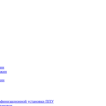
жин
ажин
жин
афинизационной установки ППУ
становок