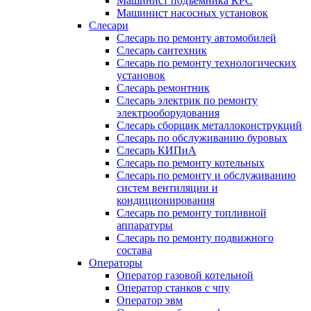
Машинист подъемника КРС
Машинист насосных установок
Слесари
Слесарь по ремонту автомобилей
Слесарь сантехник
Слесарь по ремонту технологических
установок
Слесарь ремонтник
Слесарь электрик по ремонту
электрооборудования
Слесарь сборщик металлоконструкций
Слесарь по обслуживанию буровых
Слесарь КИПиА
Слесарь по ремонту котельных
Слесарь по ремонту и обслуживанию
систем вентиляции и
кондиционирования
Слесарь по ремонту топливной
аппаратуры
Слесарь по ремонту подвижного
состава
Операторы
Оператор газовой котельной
Оператор станков с чпу
Оператор эвм