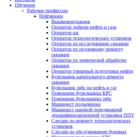
Обучение
Рабочие профессии
Нефтяники
Вышкомонтажник
Оператор добычи нефти и газа
Оператор азс
Оператор технологических установок
Оператор по исследованию скважин
Оператор по подземному ремонту
скважин
Оператор по химической обработке
скважин
Оператор товарный подготовки нефти
Бурильщик капитального ремонта
скважин
Бурильщик эрбс на нефть и газ
Помощник бурильщика КРС
Помощник бурильщика эрбс
Машинист подъемника
Машинист паровой передвижной
депарафинизационной установки ППУ
Слесарь по ремонту технологических
установок
Слесарь по обслуживанию буровых