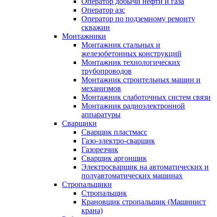
Оператор добычи нефти и газа
Оператор азс
Оператор по подземному ремонту
скважин
Монтажники
Монтажник стальных и
железобетонных конструкций
Монтажник технологических
трубопроводов
Монтажник строительных машин и
механизмов
Монтажник слаботочных систем связи
Монтажник радиоэлектронной
аппаратуры
Сварщики
Сварщик пластмасс
Газо-электро-сварщик
Газорезчик
Сварщик аргонщик
Электросварщик на автоматических и
полуавтоматических машинах
Стропальщики
Стропальщик
Крановщик стропальщик (Машинист
крана)