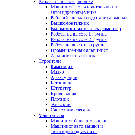
Работы на высоте, люльке
Машинист люльки автовышки и
автогидроподъемника
Рабочий люльки подъемника вышки
Вышкомонтажник
Вышкомонтажник электромонтер
Работы на высоте 1 группа
Работы на высоте 2 группа
Работа на высоте 3 группа
Промышленный альпинист
Альпинист высотник
Строители
Каменщик
Маляр
Арматурщик
Бетонщик
Штукатур
Кровельщик
Плотник
Электрик
Сантехник слесарь
Машинисты
Машинист башенного крана
Машинист авто-вышки и
автогидроподъемника