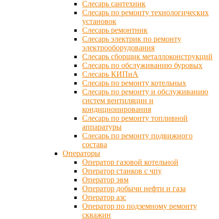
Слесарь сантехник
Слесарь по ремонту технологических
установок
Слесарь ремонтник
Слесарь электрик по ремонту
электрооборудования
Слесарь сборщик металлоконструкций
Слесарь по обслуживанию буровых
Слесарь КИПиА
Слесарь по ремонту котельных
Слесарь по ремонту и обслуживанию
систем вентиляции и
кондиционирования
Слесарь по ремонту топливной
аппаратуры
Слесарь по ремонту подвижного
состава
Операторы
Оператор газовой котельной
Оператор станков с чпу
Оператор эвм
Оператор добычи нефти и газа
Оператор азс
Оператор по подземному ремонту
скважин