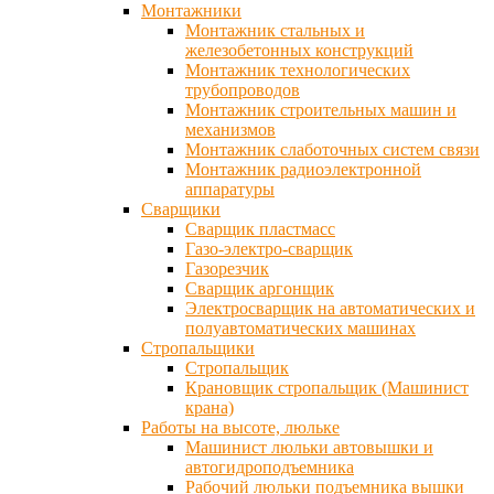
Монтажники
Монтажник стальных и
железобетонных конструкций
Монтажник технологических
трубопроводов
Монтажник строительных машин и
механизмов
Монтажник слаботочных систем связи
Монтажник радиоэлектронной
аппаратуры
Сварщики
Сварщик пластмасс
Газо-электро-сварщик
Газорезчик
Сварщик аргонщик
Электросварщик на автоматических и
полуавтоматических машинах
Стропальщики
Стропальщик
Крановщик стропальщик (Машинист
крана)
Работы на высоте, люльке
Машинист люльки автовышки и
автогидроподъемника
Рабочий люльки подъемника вышки