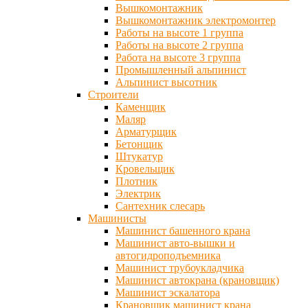
Вышкомонтажник
Вышкомонтажник электромонтер
Работы на высоте 1 группа
Работы на высоте 2 группа
Работа на высоте 3 группа
Промышленный альпинист
Альпинист высотник
Строители
Каменщик
Маляр
Арматурщик
Бетонщик
Штукатур
Кровельщик
Плотник
Электрик
Сантехник слесарь
Машинисты
Машинист башенного крана
Машинист авто-вышки и
автогидроподъемника
Машинист трубоукладчика
Машинист автокрана (крановщик)
Машинист эскалатора
Крановщик машинист крана