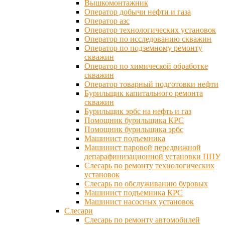
Вышкомонтажник
Оператор добычи нефти и газа
Оператор азс
Оператор технологических установок
Оператор по исследованию скважин
Оператор по подземному ремонту
скважин
Оператор по химической обработке
скважин
Оператор товарный подготовки нефти
Бурильщик капитального ремонта
скважин
Бурильщик эрбс на нефть и газ
Помощник бурильщика КРС
Помощник бурильщика эрбс
Машинист подъемника
Машинист паровой передвижной
депарафинизационной установки ППУ
Слесарь по ремонту технологических
установок
Слесарь по обслуживанию буровых
Машинист подъемника КРС
Машинист насосных установок
Слесари
Слесарь по ремонту автомобилей